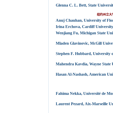
Glenna C. L. Bett, State Univers
纽约州立大
Anuj Chauhan, University of Fl
Irina Erchova, Cardiff Universit
Wenjiang Fu, Michigan State Uni
Mladen Glavinovic, McGill Unive
Stephen F. Hubbard, University
Mahendra Kavdia, Wayne State U
Hasan Al-Nashash, American Uni
Fahima Nekka, Universit
é de Mo
Laurent Pezard, Aix-Marseille Un