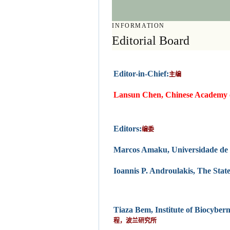
INFORMATION
Editorial Board
Editor-in-Chief:
主编
Lansun Chen, Chinese Academy o
Editors:
编委
Marcos Amaku, Universidade de 
Ioannis P. Androulakis, The Stat
Tiaza Bem, Institute of Biocyber
程，波兰研究所