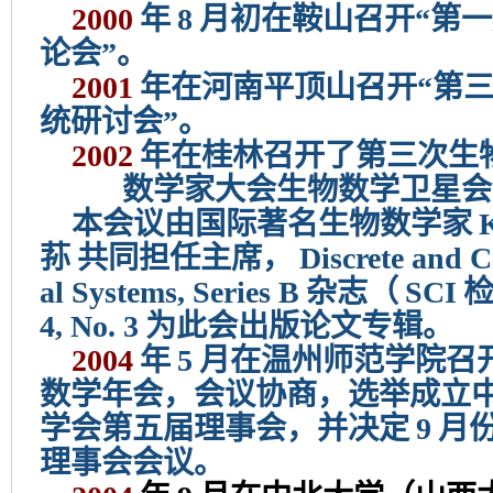
2000
年
8
月初在鞍山召开“第
论会”。
2001
年在河南平顶山召开“第
统研讨会”。
2002
年在桂林召开了第三次生
数学家大会生物数学卫星会
本会议由国际著名生物数学家
荪
共同担任主席，
Discrete and 
al Systems, Series B
杂志（
SCI
4, No. 3
为此会出版论文专辑。
2004
年
5
月在温州师范学院召
数学年会，会议协商，选举成立
学会第五届理事会，并决定
9
月
理事会会议。