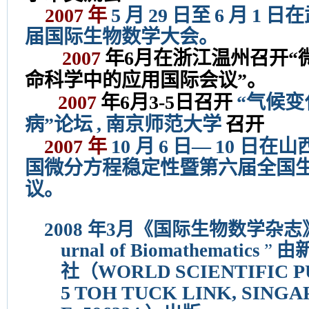
2007
年
5
月
29
日至
6
月
1
日在
届国际生物数学大会。
2007
年6月在浙江温州召开“
命科学中的应用国际会议”。
2007
年6月3-5日召开
“气候
病”论坛
,
南京师范大学
召开
2007
年
10
月
6
日—
10
日在山
国微分方程稳定性暨第六届全国
议。
2008
年3月《国际生物数学杂志
urnal of Biomathematics
”
由
SCIENTIFIC P
社（WORLD
5 TOH TUCK LINK, SINGA