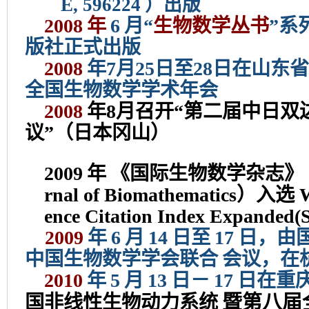
E, 596224
）出版
2008
年
6
月“
生物数学丛书
”系
版社正式出版
2008
年7月25日至28日在山
全国生物数学学术年会
2008
年8月召开“第二届中日双
议”（日本冈山）
2009
年
《国际生物数学杂志》（Inte
rnal of Biomathematics）入选 W
ence Citation Index Expanded(
2009
年
6
月
14
日至
17
日，由
中国生物数学学会联合
会议，在
2010
年
5
月
13
日－
17
日在重
暨第八届
国非线性生物动力系统